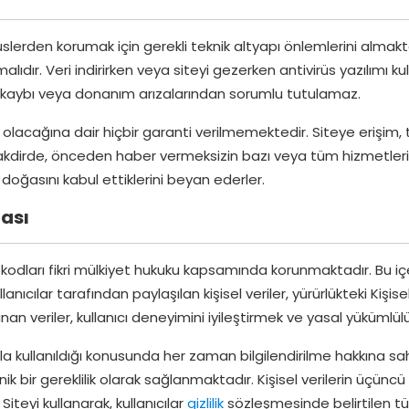
irüslerden korumak için gerekli teknik altyapı önlemlerini almakta
lıdır. Veri indirirken veya siteyi gezerken antivirüs yazılımı
i kaybı veya donanım arızalarından sorumlu tutulamaz.
 olacağına dair hiçbir garanti verilmemektedir. Siteye erişim,
akdirde, önceden haber vermeksizin bazı veya tüm hizmetleri son
doğasını kabul ettiklerini beyan ederler.
ması
m kodları fikri mülkiyet hukuku kapsamında korunmaktadır. Bu iç
lanıcılar tarafından paylaşılan kişisel veriler, yürürlükteki Ki
 veriler, kullanıcı deneyimini iyileştirmek ve yasal yükümlülükle
rla kullanıldığı konusunda her zaman bilgilendirilme hakkına sahip
eknik bir gereklilik olarak sağlanmaktadır. Kişisel verilerin üçün
Siteyi kullanarak, kullanıcılar
gizlilik
sözleşmesinde belirtilen tüm 