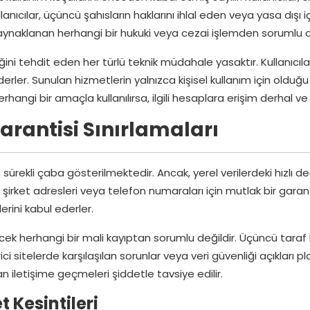
nıcılar, üçüncü şahısların haklarını ihlal eden veya yasa dışı
kaynaklanan herhangi bir hukuki veya cezai işlemden sorumlu de
ğini tehdit eden her türlü teknik müdahale yasaktır. Kullanıcı
rler. Sunulan hizmetlerin yalnızca kişisel kullanım için olduğ
angi bir amaçla kullanılırsa, ilgili hesaplara erişim derhal ve 
Garantisi Sınırlamaları
sürekli çaba gösterilmektedir. Ancak, yerel verilerdeki hızlı de
şirket adresleri veya telefon numaraları için mutlak bir garanti
lerini kabul ederler.
ek herhangi bir mali kayıptan sorumlu değildir. Üçüncü taraf ba
ici sitelerde karşılaşılan sorunlar veya veri güvenliği açıkları pl
n iletişime geçmeleri şiddetle tavsiye edilir.
t Kesintileri