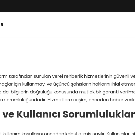
ER
tform tarafından sunulan yerel rehberlik hizmetlerinin güvenli
maçlar için kullanmayı ve üçüncü şahısların haklarını ihlal etm
e, bilgilerin doğruluğu konusunda mutlak bir garanti verilmeme
n sorumluluğundadır. Hizmetlere erişim, önceden haber verilmek
 ve Kullanıcı Sorumluluklar
ullanım koşullarını önceden kabul etmiş sayılır. Kullanıcılar, s