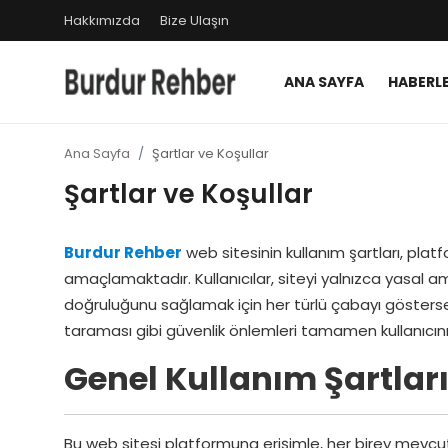
Hakkımızda
Bize Ulaşın
ANA SAYFA
HABERL
Giriş Yap
Kayıt Ol
Ana Sayfa
Şartlar ve Koşullar
Ana Sayfa
Şartlar ve Koşullar
Haberler
Burdur Rehber
web sitesinin kullanım şartları, pla
Hakkımızda
amaçlamaktadır. Kullanıcılar, siteyi yalnızca yasal a
doğruluğunu sağlamak için her türlü çabayı gösterse d
Bize Ulaşın
taraması gibi güvenlik önlemleri tamamen kullanıcını
Genel Kullanım Şartları
Bu web sitesi platformuna erişimle, her birey mevcut k