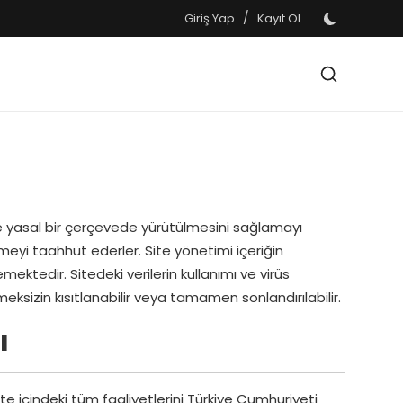
/
Giriş Yap
Kayıt Ol
 ve yasal bir çerçevede yürütülmesini sağlamayı
emeyi taahhüt ederler. Site yönetimi içeriğin
ktedir. Sitedeki verilerin kullanımı ve virüs
sizin kısıtlanabilir veya tamamen sonlandırılabilir.
ı
ite içindeki tüm faaliyetlerini Türkiye Cumhuriyeti