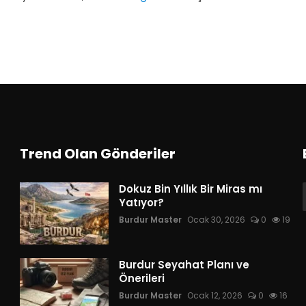
Trend Olan Gönderiler
Dokuz Bin Yıllık Bir Miras mı
Yatıyor?
Burdur Master
Ocak 30, 2026
0
19
Burdur Seyahat Planı ve
Önerileri
Burdur Master
Ocak 12, 2026
0
16