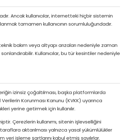
dır. Ancak kullanıcılar, internetteki hiçbir sistemin
 kullanmak tamamen kullanıcının sorumluluğundadır.
 teknik bakım veya altyapı arızaları nedeniyle zaman
landırabilir. Kullanıcılar, bu tür kesintiler nedeniyle
eriğin izinsiz çoğaltılması, başka platformlarda
şisel Verilerin Korunması Kanunu (KVKK) uyarınca
ri yerine getirmek için kullanılır.
tir. Çerezlerin kullanımı, sitenin işlevselliğini
cü taraflara aktarılması yalnızca yasal yükümlülükler
veri işleme şartlarını kabul etmiş sayılırlar.