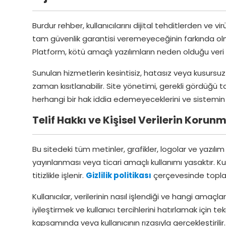
Burdur rehber, kullanıcılarını dijital tehditlerden ve v
tam güvenlik garantisi veremeyeceğinin farkında olma
Platform, kötü amaçlı yazılımların neden olduğu ver
Sunulan hizmetlerin kesintisiz, hatasız veya kusursuz
zaman kısıtlanabilir. Site yönetimi, gerekli gördüğü t
herhangi bir hak iddia edemeyeceklerini ve sistemin 
Telif Hakkı ve Kişisel Verilerin Korun
Bu sitedeki tüm metinler, grafikler, logolar ve yazılı
yayınlanması veya ticari amaçlı kullanımı yasaktır. Kul
titizlikle işlenir.
Gizlilik politikası
çerçevesinde toplanan
Kullanıcılar, verilerinin nasıl işlendiği ve hangi amaçla
iyileştirmek ve kullanıcı tercihlerini hatırlamak için t
kapsamında veya kullanıcının rızasıyla gerçekleştirilir. 